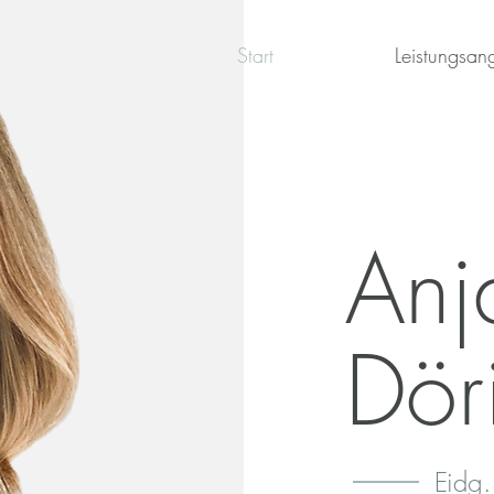
Start
Leistungsan
Anj
Dör
Eidg