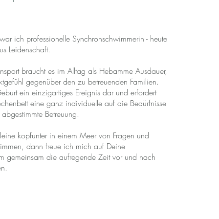
 war ich professionelle Synchronschwimmerin - heute
s Leidenschaft.
sport braucht es im Alltag als Hebamme Ausdauer,
ktgefühl gegenüber den zu betreuenden Familien.
Geburt ein einzigartiges Ereignis dar und erfordert
enbett eine ganz individuelle auf die Bedürfnisse
 abgestimmte Betreuung.
lleine kopfunter in einem Meer von Fragen und
immen, dann freue ich mich auf Deine
m gemeinsam die aufregende Zeit vor und nach
en.