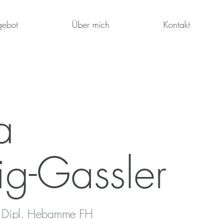
gebot
Über mich
Kontakt
a
ig
-Gassler
. Dipl. Hebamme FH